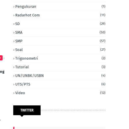
Pengukuran
(1)
Radarhot Com
(11)
SD
(29)
SMA
(50)
SMP
(57)
Soal
(27)
Trigonometri
(2)
Tutorial
(3)
ang
UN/UNBK/USBN
(4)
UTS/PTS
(6)
Video
(12)
TWITTER
r