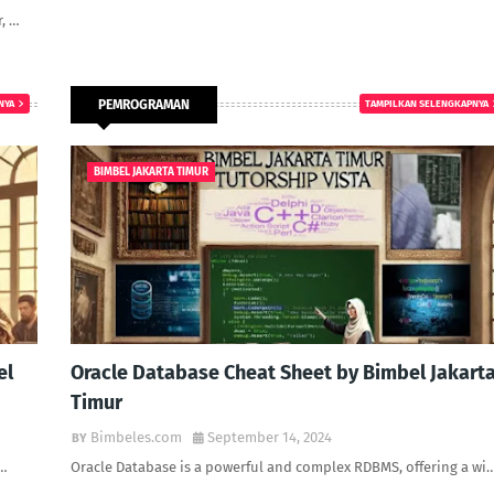
, …
PEMROGRAMAN
NYA
TAMPILKAN SELENGKAPNYA
BIMBEL JAKARTA TIMUR
el
Oracle Database Cheat Sheet by Bimbel Jakart
Timur
Bimbeles.com
September 14, 2024
l…
Oracle Database is a powerful and complex RDBMS, offering a wi