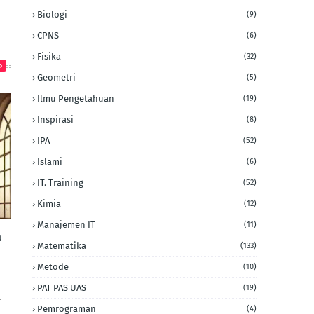
Biologi
(9)
CPNS
(6)
Fisika
(32)
Geometri
(5)
Ilmu Pengetahuan
(19)
Inspirasi
(8)
IPA
(52)
Islami
(6)
IT. Training
(52)
Kimia
(12)
Manajemen IT
(11)
a
Matematika
(133)
Metode
(10)
PAT PAS UAS
(19)
…
Pemrograman
(4)