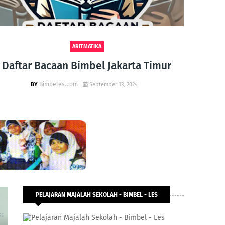
ARITMATIKA
Daftar Bacaan Bimbel Jakarta Timur
So
Bimbeles.com
September 13, 2024
PELAJARAN MAJALAH SEKOLAH - BIMBEL - LES