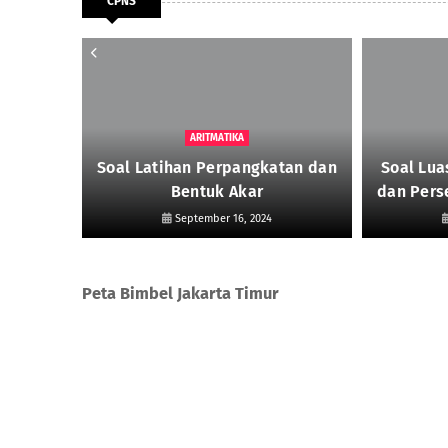
CPNS
ARITMATIKA
Bangun
Soal Latihan Perpangkatan dan
Soal Lua
ng
Bentuk Akar
dan Pers
September 16, 2024
Peta Bimbel Jakarta Timur