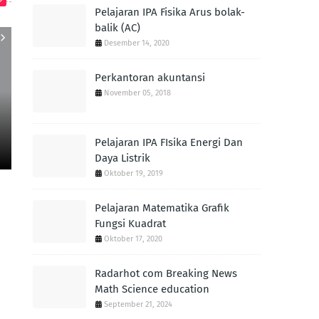
Pelajaran IPA Fisika Arus bolak-
balik (AC)
Desember 14, 2020
Perkantoran akuntansi
November 05, 2018
BIMBEL JAKARTA TIMUR
CPN
Bangun Ruang Sisi Datar by
Soal Dan Pemb
Bimbel Jakarta Timur
Ruang Sisi
Pelajaran IPA FIsika Energi Dan
September 05, 2024
September
Daya Listrik
Oktober 19, 2019
Pelajaran Matematika Grafik
Fungsi Kuadrat
Oktober 17, 2020
Radarhot com Breaking News
Math Science education
September 21, 2024