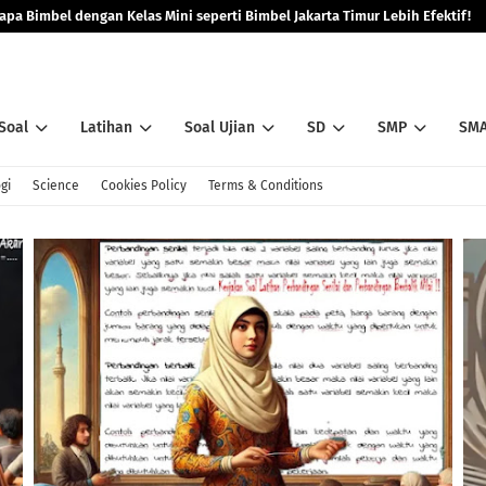
pa Bimbel dengan Kelas Mini seperti Bimbel Jakarta Timur Lebih Efektif!
Soal
Latihan
Soal Ujian
SD
SMP
SM
gi
Science
Cookies Policy
Terms & Conditions