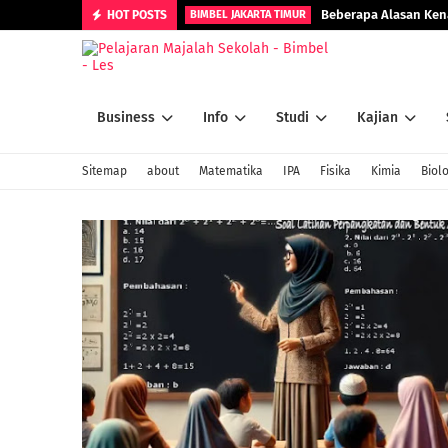
Beberapa Alasan Kena
HOT POSTS
BIMBEL JAKARTA TIMUR
Business
Info
Studi
Kajian
Sitemap
about
Matematika
IPA
Fisika
Kimia
Biolo