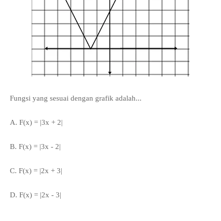
Fungsi yang sesuai dengan grafik adalah...
A. F(x) = |3x + 2|
B.
F(x) = |3x - 2|
C.
F(x) = |2x + 3|
D.
F(x) = |2x - 3|