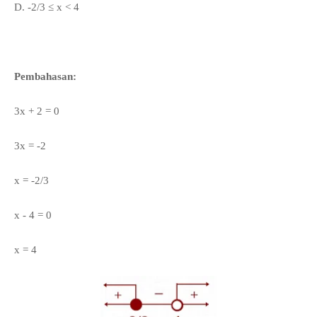
D.
-2/3
≤ x <
4
Pembahasan:
3x + 2 = 0
3x = -2
x = -2/3
x - 4 = 0
x = 4