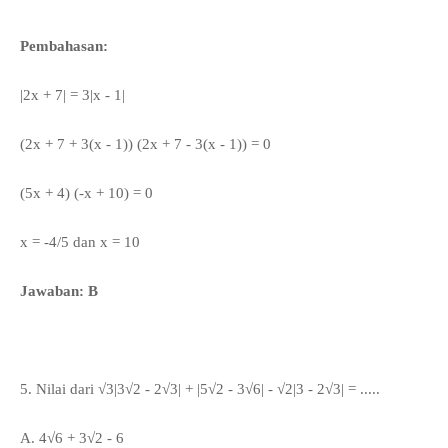
Pembahasan:
|2x + 7| = 3|x - 1|
(2x + 7 + 3(x - 1)) (2x + 7 - 3(x - 1)) = 0
(5x + 4) (-x + 10) = 0
x = -4/5 dan x = 10
Jawaban: B
5. Nilai dari √3|3
√2 - 2
√3| + |5
√2 - 3
√6| -
√2|3 - 2
√3| = .....
A.
4
√6 + 3
√2 - 6