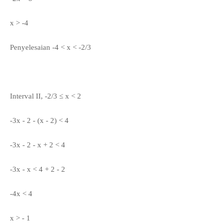
x > -4
Penyelesaian -4 < x < -2/3
Interval II, -2/3
≤
x < 2
-3x - 2 - (x - 2) < 4
-3x - 2 - x + 2 < 4
-3x - x < 4 + 2 - 2
-4x < 4
x > - 1