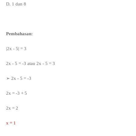
D. 1 dan 8
Pembahasan:
|2x - 5| = 3
2x - 5 = -3 atau 2x - 5 = 3
➢
2x - 5 = -3
2x = -3 + 5
2x = 2
x = 1