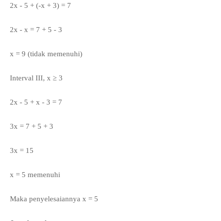
2x - 5 + (-x + 3) = 7
2x - x = 7 + 5 - 3
x = 9 (tidak memenuhi)
Interval III, x ≥ 3
2x - 5 + x - 3 = 7
3x = 7 + 5 + 3
3x = 15
x = 5 memenuhi
Maka penyelesaiannya x = 5