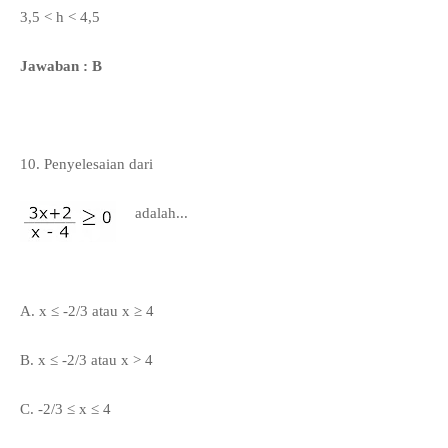
3,5 < h < 4,5
Jawaban : B
10.
Penyelesaian dari
adalah...
A. x ≤ -2/3 atau x ≥ 4
B.
x ≤ -2/3 atau x > 4
C. -2/3
≤ x
≤ 4