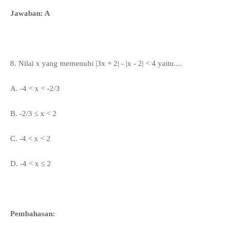
Jawaban: A
8. Nilai x yang memenuhi |3x + 2| - |x - 2| < 4 yaitu
....
A.
-4 < x < -2/3
B.
-2/3
≤
x < 2
C. -4 < x < 2
D.
-4 < x ≤ 2
Pembahasan: