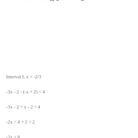
Interval I, x < -2/3
-3x - 2 - (-x + 2) < 4
-3x - 2 + x - 2 < 4
-2x < 4 + 2 + 2
-2x < 8