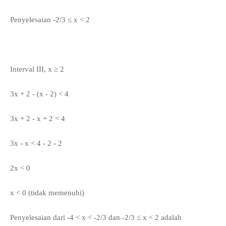
Penyelesaian
-2/3
≤
x < 2
Interval III, x ≥ 2
3x + 2 - (x - 2) < 4
3x + 2 - x + 2 < 4
3x - x < 4 - 2 - 2
2x < 0
x < 0 (tidak memenuhi)
Penyelesaian dari
-4 < x < -2/3 dan
-2/3
≤
x < 2 adalah