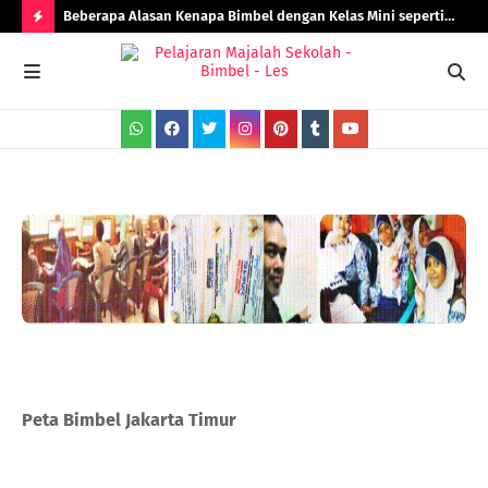
Beberapa Alasan Kenapa Bimbel dengan Kelas Mini seperti
Rad
Bimbel Jakarta Timur Lebih Efektif!
H
O
T
P
O
S
T
S
Peta Bimbel Jakarta Timur