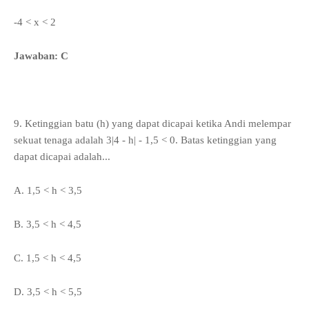
-4 < x < 2
Jawaban: C
9. Ketinggian batu (h) yang dapat dicapai ketika Andi melempar
sekuat tenaga adalah 3|4 - h| - 1,5 < 0. Batas ketinggian yang
dapat dicapai adalah...
A. 1
,5 < h < 3,5
B.
3,5 < h < 4,5
C. 1
,5 < h < 4,5
D.
3,5 < h < 5,5