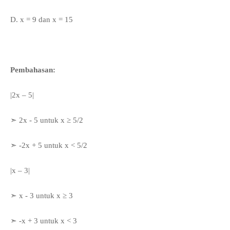
D. x = 9 dan x = 15
Pembahasan:
|2x – 5|
➣ 2x - 5 untuk x
≥ 5/2
➣
-2x + 5 untuk x < 5/2
|x – 3|
➣ x - 3 untuk
x
≥ 3
➣ -x + 3 untuk x < 3