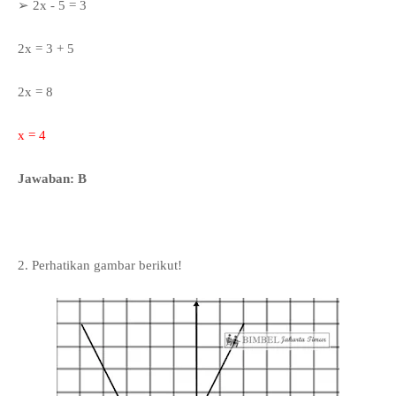
➢
2x - 5 = 3
2x = 3 + 5
2x = 8
x = 4
Jawaban: B
2. Perhatikan gambar berikut!