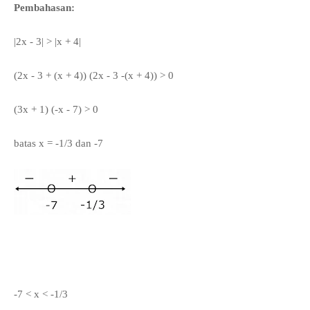
Pembahasan:
|2x - 3| > |x + 4|
(2x - 3 + (x + 4)) (2x - 3 -(x + 4)) > 0
(3x + 1) (-x - 7) > 0
batas x = -1/3 dan -7
-7 < x < -1/3