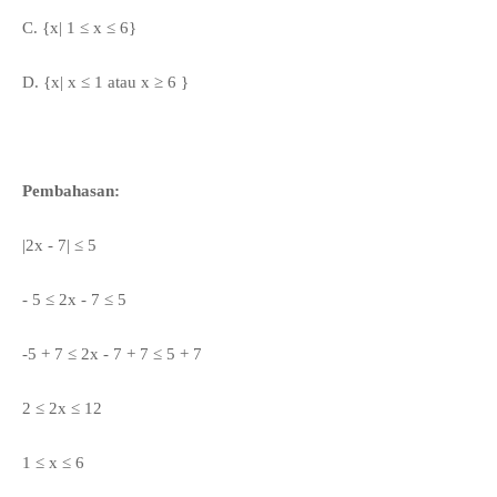
C.
{x|
1
≤ x
≤ 6}
D.
{x|
x
≤ 1 atau x ≥ 6 }
Pembahasan:
|2x - 7| ≤ 5
- 5
≤
2x - 7 ≤ 5
-5 + 7
≤ 2x - 7 + 7
≤ 5 + 7
2
≤ 2x
≤ 12
1
≤ x
≤ 6