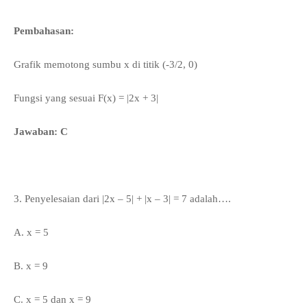
Pembahasan:
Grafik memotong sumbu x di titik (-3/2, 0)
Fungsi yang sesuai
F(x) = |2x + 3|
Jawaban: C
3.
Penyelesaian dari |2x – 5| + |x – 3| = 7 adalah….
A. x = 5
B. x = 9
C. x = 5 dan x = 9