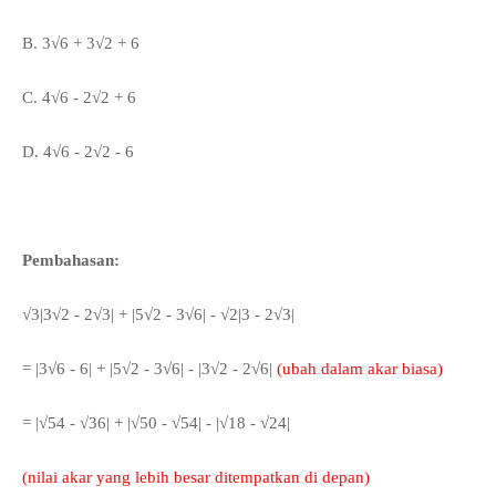
B. 3
√6 + 3
√2 + 6
C.
4
√6 - 2
√2 + 6
D.
4
√6 - 2
√2 - 6
Pembahasan:
√3|3
√2 - 2
√3| + |5
√2 - 3
√6| -
√2|3 - 2
√3|
= |3
√6 - 6| +
|5
√2 - 3
√6| - |3
√2 - 2
√6|
(ubah dalam akar biasa)
= |√54 - √36| + |√50 -
√54| - |
√18 - √24|
(nilai akar yang lebih besar ditempatkan di depan)