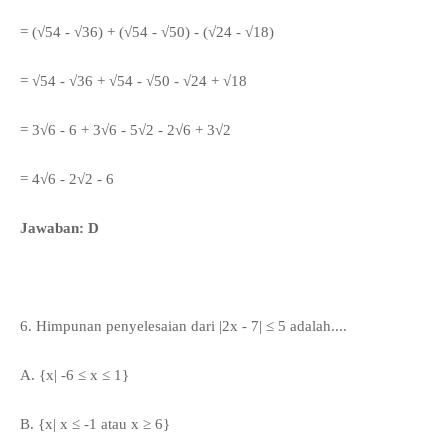
= (√54 - √36) + (√54 - √50) - (√24 - √18)
=
√54 - √36 + √54 - √50 - √24 + √18
=
3
√6 - 6 +
3
√6 -
5
√2 - 2
√6 + 3
√2
= 4
√6 - 2
√2 - 6
Jawaban: D
6. Himpunan penyelesaian dari |2x - 7| ≤ 5 adalah....
A.
{x| -6
≤ x
≤ 1}
B.
{x|
x
≤ -1 atau
x ≥
6}