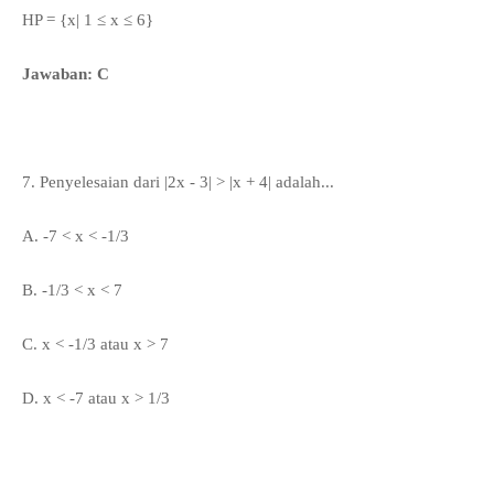
HP = {x|
1
≤ x
≤ 6}
Jawaban: C
7. Penyelesaian dari |2x - 3| > |x + 4| adalah...
A.
-7 < x < -1/3
B.
-1/3 < x < 7
C.
x < -1/3 atau x > 7
D.
x < -7
atau x > 1/3