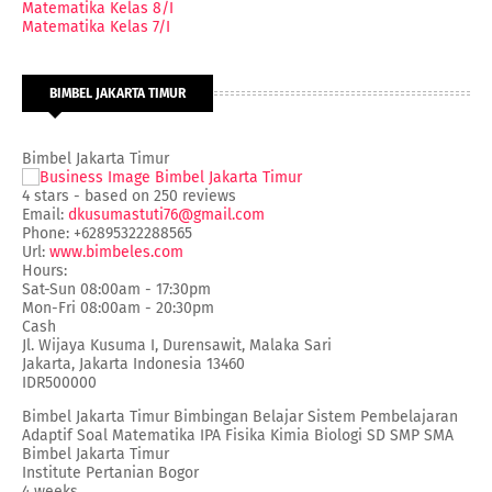
Matematika Kelas 8/I
Matematika Kelas 7/I
BIMBEL JAKARTA TIMUR
Bimbel Jakarta Timur
4
stars - based on
250
reviews
Email:
dkusumastuti76@gmail.com
Phone:
+62895322288565
Url:
www.bimbeles.com
Hours:
Sat-Sun 08:00am - 17:30pm
Mon-Fri 08:00am - 20:30pm
Cash
Jl. Wijaya Kusuma I, Durensawit, Malaka Sari
Jakarta
,
Jakarta Indonesia
13460
IDR500000
Bimbel Jakarta Timur Bimbingan Belajar Sistem Pembelajaran
Adaptif Soal Matematika IPA Fisika Kimia Biologi SD SMP SMA
Bimbel Jakarta Timur
Institute Pertanian Bogor
4 weeks