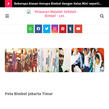
Beberapa Alasan Kenapa Bimbel dengan Kelas Mini seperti
Rad
Bimbel Jakarta Timur Lebih Efektif!
H
O
T
P
O
S
T
S
Peta Bimbel Jakarta Timur