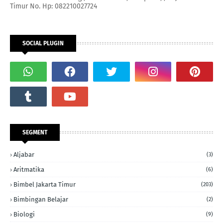
Timur No. Hp: 082210027724
SOCIAL PLUGIN
SEGMENT
Aljabar
(3)
Aritmatika
(6)
Bimbel Jakarta Timur
(203)
Bimbingan Belajar
(2)
Biologi
(9)