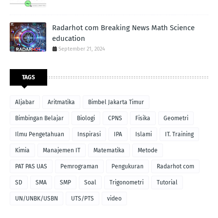
Radarhot com Breaking News Math Science
education
September 21, 2024
TAGS
Aljabar
Aritmatika
Bimbel Jakarta Timur
Bimbingan Belajar
Biologi
CPNS
Fisika
Geometri
Ilmu Pengetahuan
Inspirasi
IPA
Islami
IT. Training
Kimia
Manajemen IT
Matematika
Metode
PAT PAS UAS
Pemrograman
Pengukuran
Radarhot com
SD
SMA
SMP
Soal
Trigonometri
Tutorial
UN/UNBK/USBN
UTS/PTS
video