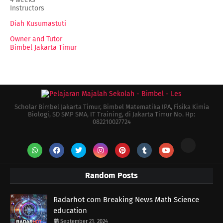
Instructors
Diah Kusumastuti
Owner and Tutor
Bimbel Jakarta Timur
Scholar Bimbel Jakarta Timur, Bimbel Matematika IPA, Fisika Kimia
Biologi, SD SMP SMA, IT Training, di Jakarta Timur No. Hp:
082210027724
Random Posts
Radarhot com Breaking News Math Science
education
September 21, 2024