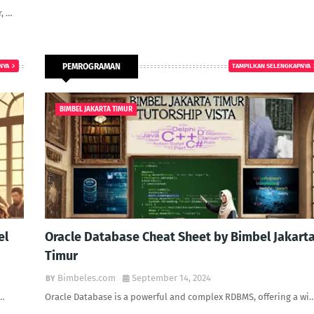
, …
PEMROGRAMAN
NYA
TAMPILKAN SELENGKAPNYA
BIMBEL JAKARTA TIMUR
el
Oracle Database Cheat Sheet by Bimbel Jakart
Timur
Bimbeles.com
September 14, 2024
l…
Oracle Database is a powerful and complex RDBMS, offering a wi