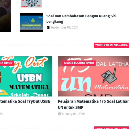
Soal Dan Pembahasan Bangun Ruang Sisi
Lengkung
September 03, 2024
TAMPILKAN SELENGKAPNYA
RTA TIMUR
BIMBEL JAKARTA TIMUR
atematika Soal TryOut USBN
Pelajaran Matematika 175 Soal Latiha
UN untuk SMP
20
January 04, 2020