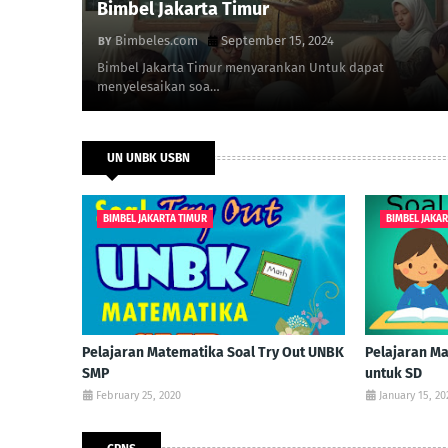
Bimbel Jakarta Timur
Bimbeles.com
September 15, 2024
Bimbel Jakarta Timur menyarankan Untuk dapat
menyelesaikan soa…
UN UNBK USBN
BIMBEL JAKARTA TIMUR
BIMBEL JAKA
Pelajaran Matematika Soal Try Out UNBK
Pelajaran M
SMP
untuk SD
February 25, 2020
January 15, 20