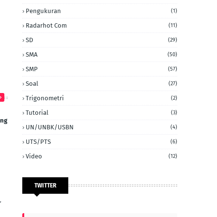
Pengukuran
(1)
Radarhot Com
(11)
SD
(29)
SMA
(50)
SMP
(57)
Soal
(27)
Trigonometri
(2)
Tutorial
(3)
ang
UN/UNBK/USBN
(4)
UTS/PTS
(6)
Video
(12)
TWITTER
r