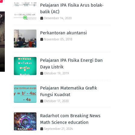
Pelajaran IPA Fisika Arus bolak-
balik (AC)
Desember 14, 2020
Perkantoran akuntansi
November 05, 2018
BIMBEL JAKARTA TIMUR
CPN
Bangun Ruang Sisi Datar by
Soal Dan Pemb
Bimbel Jakarta Timur
Ruang Sisi
Pelajaran IPA FIsika Energi Dan
September 05, 2024
September
Daya Listrik
Oktober 19, 2019
Pelajaran Matematika Grafik
Fungsi Kuadrat
Oktober 17, 2020
Radarhot com Breaking News
Math Science education
September 21, 2024