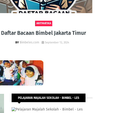
ARITMATIKA
Daftar Bacaan Bimbel Jakarta Timur
So
Bimbeles.com
September 13, 2024
PELAJARAN MAJALAH SEKOLAH - BIMBEL - LES