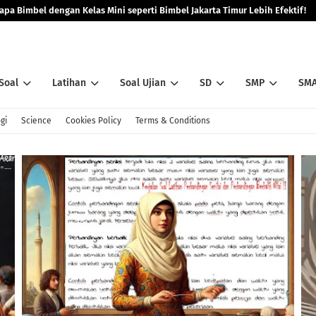
pa Bimbel dengan Kelas Mini seperti Bimbel Jakarta Timur Lebih Efektif!
Soal
Latihan
Soal Ujian
SD
SMP
SM
gi
Science
Cookies Policy
Terms & Conditions