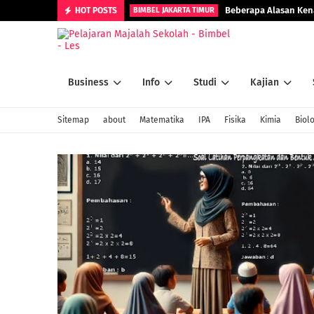
Beberapa Alasan Kena
HOT POSTS
BIMBEL JAKARTA TIMUR
Business
Info
Studi
Kajian
Sitemap
about
Matematika
IPA
Fisika
Kimia
Biolo