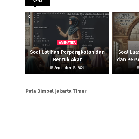
CPNS
ARITMATIKA
Bangun
Soal Latihan Perpangkatan dan
Soal Lua
ng
Bentuk Akar
dan Pers
September 16, 2024
Peta Bimbel Jakarta Timur