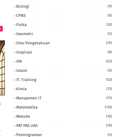
Biologi
(9)
CPNS
(6)
Fisika
(32)
Geometri
(5)
Ilmu Pengetahuan
(19)
Inspirasi
(8)
IPA
(52)
Islami
(6)
IT. Training
(52)
Kimia
(12)
Manajemen IT
(11)
a
Matematika
(133)
Metode
(10)
PAT PAS UAS
(19)
…
Pemrograman
(4)