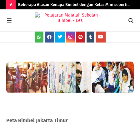
Beberapa Alasan Kenapa Bimbel dengan Kelas Mini seperti
Rad
Bimbel Jakarta Timur Lebih Efektif!
H
O
T
P
O
S
T
S
Peta Bimbel Jakarta Timur