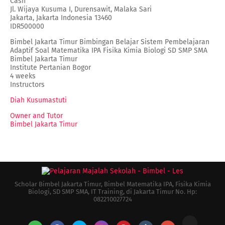
Cash
Jl. Wijaya Kusuma I, Durensawit, Malaka Sari
Jakarta
,
Jakarta Indonesia
13460
IDR500000
Bimbel Jakarta Timur Bimbingan Belajar Sistem Pembelajaran
Adaptif Soal Matematika IPA Fisika Kimia Biologi SD SMP SMA
Bimbel Jakarta Timur
Institute Pertanian Bogor
4 weeks
Instructors
Diah Kusumastuti
Owner and Tutor
Bimbel Jakarta Timur
Scholar Bimbel Jakarta Timur, Bimbel Matematika IPA, Fisika Kimia
Biologi, SD SMP SMA, IT Training, di Jakarta Timur No. Hp:
082210027724