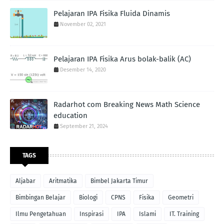
Pelajaran IPA Fisika Fluida Dinamis
November 02, 2021
Pelajaran IPA Fisika Arus bolak-balik (AC)
Desember 14, 2020
Radarhot com Breaking News Math Science
education
September 21, 2024
TAGS
Aljabar
Aritmatika
Bimbel Jakarta Timur
Bimbingan Belajar
Biologi
CPNS
Fisika
Geometri
Ilmu Pengetahuan
Inspirasi
IPA
Islami
IT. Training