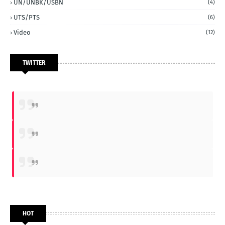
UN/UNBK/USBN
(4)
UTS/PTS
(6)
Video
(12)
TWITTER
HOT