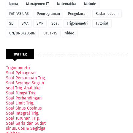
Kimia
Manajemen IT
Matematika
Metode
PAT PAS UAS
Pemrograman
Pengukuran
Radarhot com
SD
SMA
SMP
Soal
Trigonometri
Tutorial
UN/UNBK/USBN
UTS/PTS
video
TWITTER
Trigonometri
Soal Pythagoras
Soal Persamaan Trig.
Soal Segitiga Segi-n
soal Trig. Analitika
Soal Fungsi Trig.
Soal Perbandingan
Soal Limit Trig.
Soal Sinus Cosinus
Soal Integral Trig.
Soal Turunan Trig.
Soal Garis dan Sudut
sinus, Cos & Segitiga