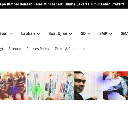
pa Bimbel dengan Kelas Mini seperti Bimbel Jakarta Timur Lebih Efektif!
Soal
Latihan
Soal Ujian
SD
SMP
SM
gi
Science
Cookies Policy
Terms & Conditions