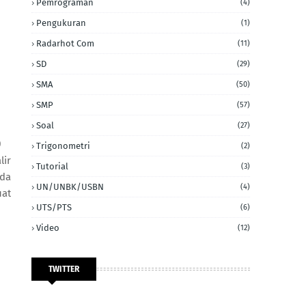
Pemrograman
(4)
Pengukuran
(1)
Radarhot Com
(11)
SD
(29)
SMA
(50)
SMP
(57)
Soal
(27)
θ
Trigonometri
(2)
lir
Tutorial
(3)
eda
UN/UNBK/USBN
(4)
uat
UTS/PTS
(6)
Video
(12)
TWITTER