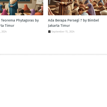
n Teorema Phytagoras by
Ada Berapa Persegi ? by Bimbel
rta Timur
Jakarta Timur
, 2024
September 15, 2024