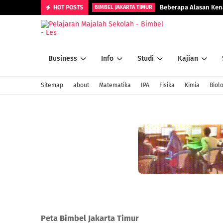
Beberapa Alasan Kena
HOT POSTS
BIMBEL JAKARTA TIMUR
Business
Info
Studi
Kajian
Sitemap
about
Matematika
IPA
Fisika
Kimia
Biolo
Peta Bimbel Jakarta Timur