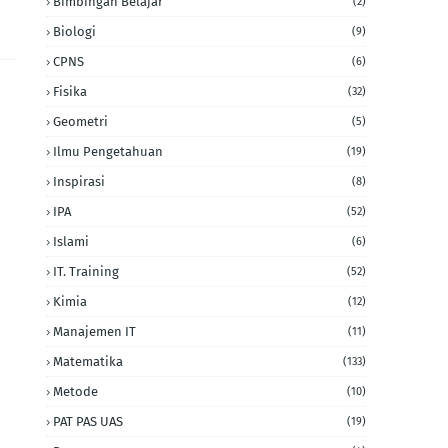
Bimbingan Belajar
(2)
Biologi
(9)
CPNS
(6)
Fisika
(32)
Geometri
(5)
Ilmu Pengetahuan
(19)
Inspirasi
(8)
IPA
(52)
Islami
(6)
IT. Training
(52)
Kimia
(12)
Manajemen IT
(11)
Matematika
(133)
Metode
(10)
PAT PAS UAS
(19)