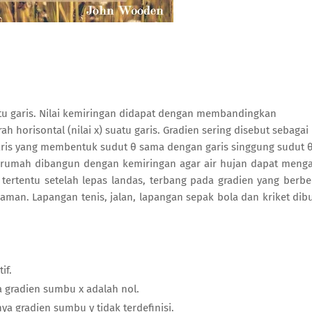
atu garis. Nilai kemiringan didapat dengan membandingkan
h horisontal (nilai x) suatu garis. Gradien sering disebut sebagai
garis yang membentuk sudut θ sama dengan garis singgung sudut 
p rumah dibangun dengan kemiringan agar air hujan dapat menga
tertentu setelah lepas landas, terbang pada gradien yang berb
man. Lapangan tenis, jalan, lapangan sepak bola dan kriket dib
if.
a gradien sumbu x adalah nol.
nya gradien sumbu y tidak terdefinisi.