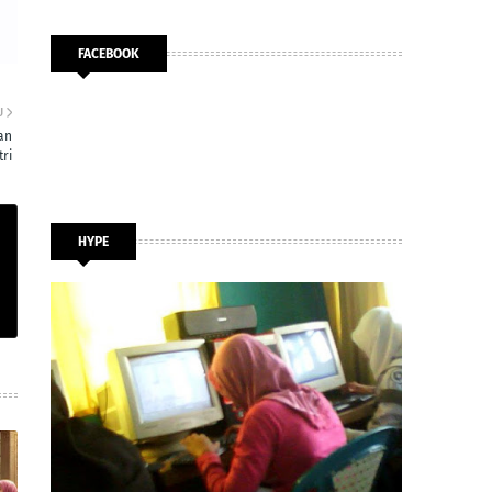
FACEBOOK
U
an
ri
HYPE