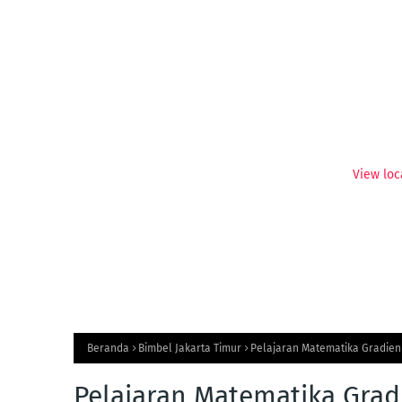
View loc
Beranda
Bimbel Jakarta Timur
Pelajaran Matematika Gradien 
Pelajaran Matematika Gradi