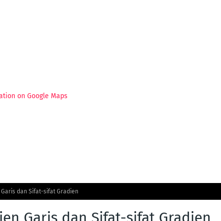
ation on Google Maps
Garis dan Sifat-sifat Gradien
en Garis dan Sifat-sifat Gradien