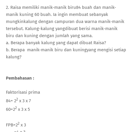
2. Raisa memiliki manik-manik biru84 buah dan manik-
manik kuning 60 buah. Ia ingin membuat sebanyak
mungkinkalung dengan campuran dua warna manik-manik
tersebut. Kalung-kalung yangdibuat berisi manik-manik
biru dan kuning dengan jumlah yang sama.
a. Berapa banyak kalung yang dapat dibuat Raisa?
b. Berapa
manik-manik biru dan kuningyang mengisi setiap
kalung?
Pembahasan :
Faktorisasi prima
2
84= 2
x 3 x 7
2
60=2
x 3 x 5
2
FPB=2
x 3
=4 x 3