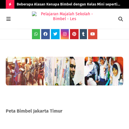
Beberapa Alasan Kenapa Bimbel dengan Kelas Mini seperti
Rad
Bimbel Jakarta Timur Lebih Efektif!
H
O
T
P
O
S
T
S
Peta Bimbel Jakarta Timur