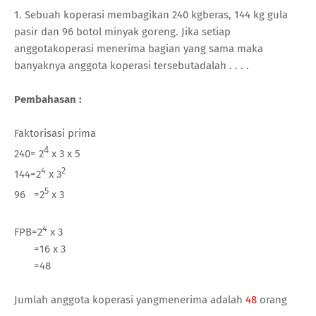
1.
Sebuah koperasi membagikan 240 kgberas, 144 kg gula
pasir dan 96 botol minyak goreng. Jika setiap
anggotakoperasi menerima bagian yang sama maka
banyaknya anggota koperasi tersebutadalah . . . .
Pembahasan :
Faktorisasi prima
4
240=
2
x 3 x 5
4
2
144=2
x 3
5
96 =2
x 3
4
FPB=2
x 3
=16 x 3
=48
Jumlah anggota koperasi yangmenerima adalah
48
orang