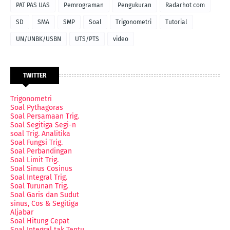
PAT PAS UAS
Pemrograman
Pengukuran
Radarhot com
SD
SMA
SMP
Soal
Trigonometri
Tutorial
UN/UNBK/USBN
UTS/PTS
video
TWITTER
Trigonometri
Soal Pythagoras
Soal Persamaan Trig.
Soal Segitiga Segi-n
soal Trig. Analitika
Soal Fungsi Trig.
Soal Perbandingan
Soal Limit Trig.
Soal Sinus Cosinus
Soal Integral Trig.
Soal Turunan Trig.
Soal Garis dan Sudut
sinus, Cos & Segitiga
Aljabar
Soal Hitung Cepat
Soal Integral tak Tentu