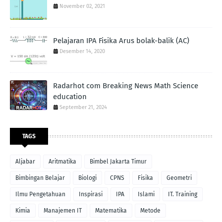
November 02, 2021
Pelajaran IPA Fisika Arus bolak-balik (AC)
Desember 14, 2020
Radarhot com Breaking News Math Science
education
September 21, 2024
TAGS
Aljabar
Aritmatika
Bimbel Jakarta Timur
Bimbingan Belajar
Biologi
CPNS
Fisika
Geometri
Ilmu Pengetahuan
Inspirasi
IPA
Islami
IT. Training
Kimia
Manajemen IT
Matematika
Metode