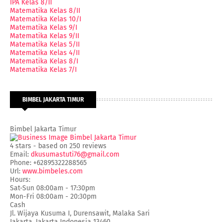
IPA Kelas 8/II
Matematika Kelas 8/II
Matematika Kelas 10/I
Matematika Kelas 9/I
Matematika Kelas 9/II
Matematika Kelas 5/II
Matematika Kelas 4/II
Matematika Kelas 8/I
Matematika Kelas 7/I
BIMBEL JAKARTA TIMUR
Bimbel Jakarta Timur
4
stars - based on
250
reviews
Email:
dkusumastuti76@gmail.com
Phone:
+62895322288565
Url:
www.bimbeles.com
Hours:
Sat-Sun 08:00am - 17:30pm
Mon-Fri 08:00am - 20:30pm
Cash
Jl. Wijaya Kusuma I, Durensawit, Malaka Sari
Jakarta
,
Jakarta Indonesia
13460