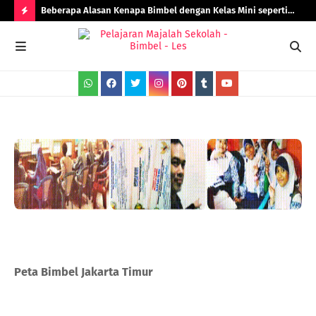
Beberapa Alasan Kenapa Bimbel dengan Kelas Mini seperti
Rad
Bimbel Jakarta Timur Lebih Efektif!
H
O
T
P
O
S
T
S
Peta Bimbel Jakarta Timur