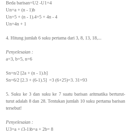
Beda barisan=U
2
-U
1
=4
Un=a + (n - 1)b
Un=5 + (n - 1).4=5 + 4n - 4
Un=4n + 1
4. Hitung jumlah 6 suku pertama dari 3, 8, 13, 18,...
Penyelesaian :
a=3,
b=5,
n=6
Sn=n/2 [2a + (n - 1).b]
Sn=6/2 [2.3 + (6-1).5] =3 (6+25)=3. 31=93
5. Suku ke 3 dan suku ke 7 suatu barisan aritmatika berturut-
turut adalah 8 dan 28. Tentukan jumlah 10 suku pertama barisan
tersebut!
Penyelesaian :
U
3
=a + (3-1)b=a + 2b= 8