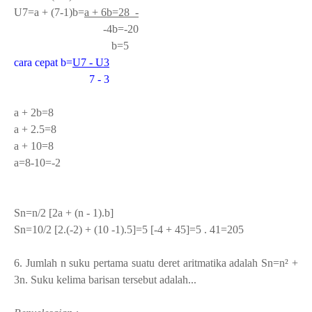
U
7
=a + (7-1)b=
a + 6b=28 -
-4b=-20
b=5
cara cepat b=
U
7
- U
3
7 - 3
a + 2b=8
a + 2.5=8
a + 10=8
a=8-10=-2
Sn=n/2 [2a + (n - 1).b]
Sn=10/2 [2.(-2) + (10 -1).5]=5 [-4 + 45]=5 . 41=205
6. Jumlah n suku pertama suatu deret aritmatika adalah Sn=n² +
3n. Suku kelima barisan tersebut adalah...