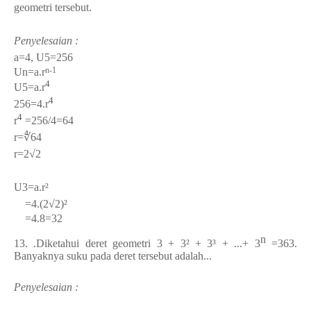
geometri tersebut.
Penyelesaian :
a=4, U5=256
n-1
Un=a.
r
4
U
5
=a.
r
4
256=4.r
4
r
=256/4=64
r=∜64
r=2√2
U
3
=a.r²
=4.(
2√2)
²
=4.8=32
n
13.
.Diketahui deret geometri 3 + 3² + 3³ + ...+
3
=363.
Banyaknya suku pada deret tersebut adalah...
Penyelesaian :