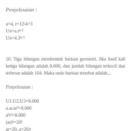
Penyelesaian :
a=4,
r=12/4=3
n-1
Un=a.
r
n-1
Un=4.3
10. Tiga bilangan membentuk barisan geometri. Jika hasil kali
ketiga bilangan adalah 8.000, dan jumlah bilangan terkecil dan
terbesar adalah 104. Maka rasio barisan tersebut adalah...
Penyelesaian :
U
1
.U
2
.U
3
=8.000
a.ar.ar²=8.000
a³r³=8.000
(ar)³=20³
ar=20, a=20/r