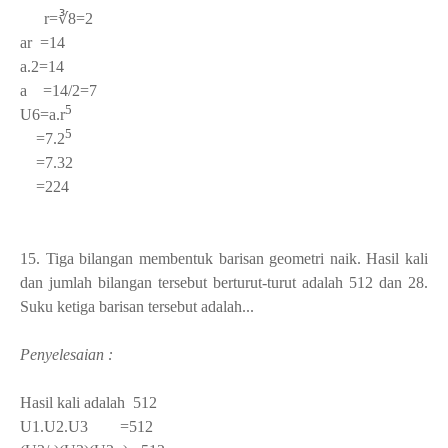
r=∛8=2
ar =14
a.2=14
a =14/2=7
5
U
6
=a.
r
5
=7.2
=7.32
=224
15. Tiga bilangan membentuk barisan geometri naik. Hasil kali
dan jumlah bilangan tersebut berturut-turut adalah 512 dan 28.
Suku ketiga barisan tersebut adalah...
Penyelesaian :
Hasil kali adalah 512
U
1
.U
2
.U
3
=512