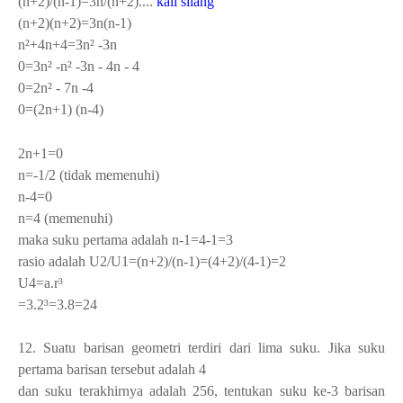
(n+2)/(n-1)=3n/(n+2)....
kali silang
(n+2)(n+2)=3n(n-1)
n²+4n+4=3n² -3n
0=3n² -n² -3n - 4n - 4
0=2n² - 7n -4
0=(2n+1) (n-4)
2n+1=0
n=-1/2 (tidak memenuhi)
n-4=0
n=4 (memenuhi)
maka suku pertama adalah n-1=4-1=3
rasio adalah U2/U1=(n+2)/(n-1)=(4+2)/(4-1)=2
U
4
=a.r³
=3.2³=3.8=24
12. Suatu barisan geometri terdiri dari lima suku. Jika suku
pertama barisan tersebut adalah 4
dan suku terakhirnya adalah 256, tentukan suku ke-3 barisan