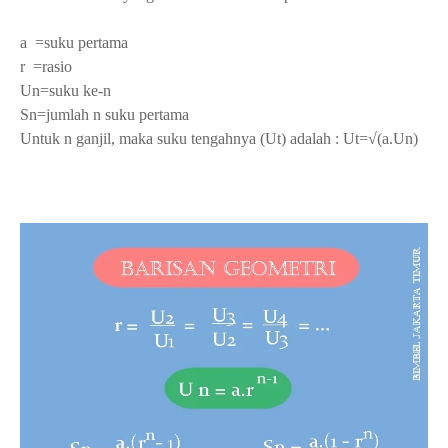
a =suku pertama
r =rasio
Un=suku ke-n
Sn=jumlah n suku pertama
Untuk n ganjil, maka suku tengahnya (Ut) adalah : Ut=√(a.Un)