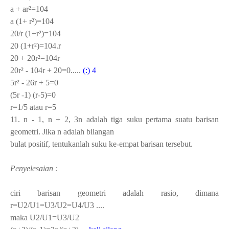
a + ar²=104
a (1+ r²)=104
20/r (1+r²)=104
20 (1+r²)=104.r
20 + 20r²=104r
20r² - 104r + 20=0.....
(:) 4
5r² - 26r + 5=0
(5r -1) (r-5)=0
r=1/5 atau r=5
11. n - 1, n + 2, 3n adalah tiga suku pertama suatu barisan
geometri. Jika n adalah bilangan
bulat positif, tentukanlah suku ke-empat barisan tersebut.
Penyelesaian :
ciri barisan geometri adalah rasio, dimana
r=U
2
/U
1
=U
3
/U
2
=U
4
/U
3
....
maka U
2
/U
1
=U
3
/U
2