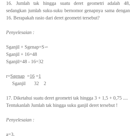
16. Jumlah tak hingga suatu deret geometri adalah 48,
sedangkan jumlah suku-suku bernomor genapnya sama dengan
16. Berapakah rasio dari deret geometri tersebut?
Penyelesaian :
S
ganjil
+ S
genap
=S∽
S
ganjil
+ 16=48
S
ganjil
=48 - 16=32
r=
S
genap
=
16
=
1
S
ganjil
32 2
17. Diketahui suatu deret geometri tak hingga 3 + 1,5 + 0,75 ....
Tentukanlah Jumlah tak hingga suku ganjil deret tersebut !
Penyelesaian :
a=3,