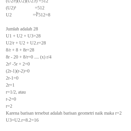
(U
2
/r)(U
2
)(U
2
.r) =512
(U
2
)³ =512
U
2
=∛512=8
Jumlah adalah 28
U
1
+ U
2
+ U
3
=28
U
2
/r + U
2
+ U
2
.r=28
8/r + 8 + 8r=28
8r - 20 + 8/r=0 .... (x) r/4
2r² -5r + 2=0
(2r-1)(r-2)=0
2r-1=0
2r=1
r=1/2, atau
r-2=0
r=2
Karena barisan tersebut adalah barisan geometri naik maka r=2
U
3
=U
2
.r=8.2=16