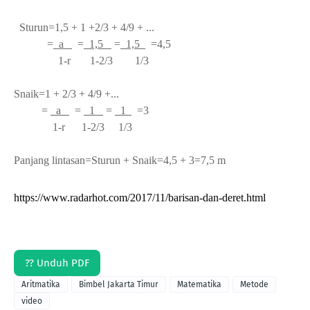
Sturun=1,5 + 1 +2/3 + 4/9 + ...
=
a
=
1,5
=
1,5
=4,5
1-r 1-2/3 1/3
Snaik=1 + 2/3 + 4/9 +...
=
a
=
1
=
1
=3
1-r 1-2/3 1/3
Panjang lintasan=Sturun + Snaik=4,5 + 3=7,5 m
https://www.radarhot.com/2017/11/barisan-dan-deret.html
?? Unduh PDF
Aritmatika
Bimbel Jakarta Timur
Matematika
Metode
video