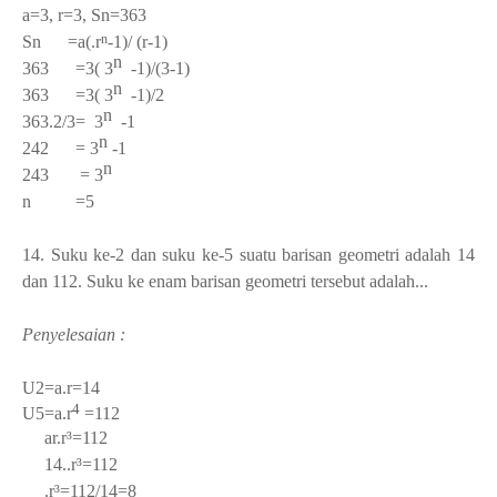
a=3, r=3, Sn=363
n
Sn =a(
.
r
-1)
/ (r-1)
n
363 =3(
3
-1)/(3-1)
n
363 =3
(
3
-1)/2
n
363.2/3=
3
-1
n
242 =
3
-1
n
243 =
3
n =5
14.
Suku ke-2 dan suku ke-5 suatu barisan geometri adalah 14
dan 112. Suku ke enam barisan geometri tersebut adalah...
Penyelesaian :
U
2
=a.r=14
4
U
5
=a.
r
=112
ar.r³=112
14..r³=112
.r³=112/
14=8