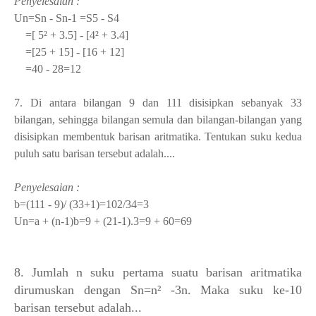
Penyelesaian :
Un=Sn - Sn-
1
=S
5
- S
4
=[ 5² + 3.5] - [4² + 3.4]
=[25 + 15] - [16 + 12]
=40 - 28=12
7. Di antara bilangan 9 dan 111 disisipkan sebanyak 33
bilangan, sehingga bilangan semula dan bilangan-bilangan yang
disisipkan membentuk barisan aritmatika. Tentukan suku kedua
puluh satu barisan tersebut adalah....
Penyelesaian :
b=(111 - 9)/ (33+1)=102/34=3
Un=a + (n-1)b=9 + (21-1).3=9 + 60=69
8. Jumlah n suku pertama suatu barisan aritmatika
dirumuskan dengan Sn=n² -3n. Maka suku ke-10
barisan tersebut adalah...