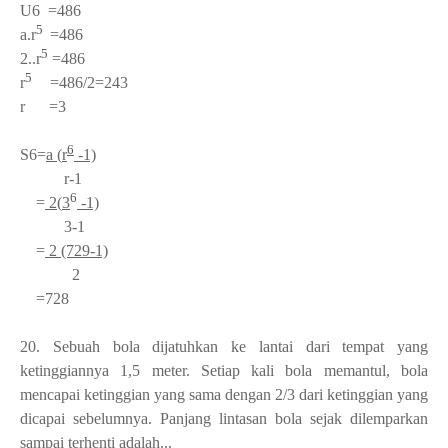
U
6
=486
5
a
.
r
=486
5
2.
.
r
=486
5
r
=486/2=243
r =3
6
S
6
=
a (
r
-1)
r-1
6
=
2(
3
-1)
3-1
=
2 (729-1)
2
=728
20. Sebuah bola dijatuhkan ke lantai dari tempat yang
ketinggiannya 1,5 meter. Setiap kali bola memantul, bola
mencapai ketinggian yang sama dengan 2/3 dari ketinggian yang
dicapai sebelumnya. Panjang lintasan bola sejak dilemparkan
sampai terhenti adalah...