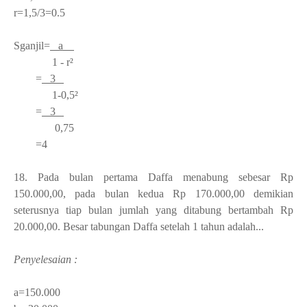
r=1,5/3=0.5
S
ganjil
=
a
1 - r²
=
3
1-0,5²
=
3
0,75
=4
18. Pada bulan pertama Daffa menabung sebesar Rp
150.000,00, pada bulan kedua Rp 170.000,00 demikian
seterusnya tiap bulan jumlah yang ditabung bertambah Rp
20.000,00. Besar tabungan Daffa setelah 1 tahun adalah...
Penyelesaian :
a=150.000