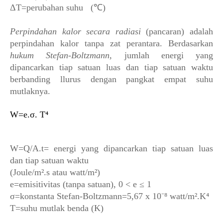
ΔT=perubahan suhu
(℃)
Perpindahan kalor secara radiasi
(pancaran) adalah
perpindahan kalor tanpa zat perantara. Berdasarkan
hukum Stefan-Boltzmann,
jumlah energi yang
dipancarkan tiap satuan luas dan tiap satuan waktu
berbanding llurus dengan pangkat empat suhu
mutlaknya.
W=e.σ. T⁴
W=Q/A.t=
energi yang dipancarkan tiap satuan luas
dan tiap satuan waktu
(Joule/
m².s atau watt/
m²)
e=emisitivitas (tanpa satuan), 0 < e ≤ 1
σ=konstanta
Stefan-Boltzmann=5,67 x 10⁻⁸ watt/
m².K
⁴
T=suhu mutlak benda (K)