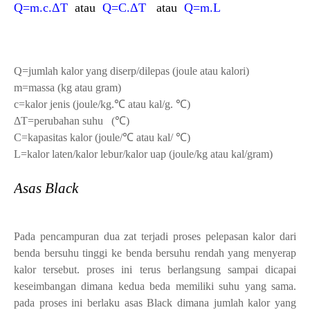
Q=m.c.
ΔT
atau
Q=C.
ΔT
atau
Q=m.L
Q=jumlah kalor yang diserp/dilepas (joule atau kalori)
m=massa (kg atau gram)
c=kalor jenis (joule/kg.
℃ atau kal/g.
℃)
ΔT=perubahan suhu
(℃)
C=kapasitas kalor (joule/
℃ atau kal/
℃)
L=kalor laten/kalor lebur/kalor uap (joule/kg atau kal/gram)
Asas Black
Pada pencampuran dua zat terjadi proses pelepasan kalor dari
benda bersuhu tinggi ke benda bersuhu rendah yang menyerap
kalor tersebut. proses ini terus berlangsung sampai dicapai
keseimbangan dimana kedua beda memiliki suhu yang sama.
pada proses ini berlaku asas Black dimana jumlah kalor yang