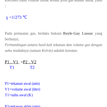
koefisien muai volume untuk semua jenis gas adalah sama, yaitu
:
ɣ
=1/273
℃
Pada pemuaian gas, berlaku hukum
Boyle-Gay Lussac
yang
berbunyi,
Perbandingan antara hasil kali tekanan dan volume gas dengan
suhu mutlaknya (satuan Kelvin) adalah konstan.
P1 . V1
=
P2 . V2
T1 T2
P1=tekanan awal (atm)
V1=volume awal (liter)
T1=suhu awal (K)
P2=tekanan akhir (atm)