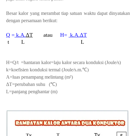
Besar kalor yang merambat tiap satuan waktu dapat dinyatakan
dengan persamaan berikut:
Q
=
k.A.
ΔT
atau
H=
k.A.
ΔT
t L L
H=Q/t =hantaran kalor=laju kalor secara konduksi (Joule/s)
k=koefisien konduksi termal (Joule/s.m.
℃
)
A=luas penampang melintang
(m²)
ΔT=perubahan suhu
(℃)
L=panjang penghantar (m)