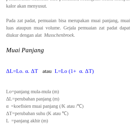
kalor akan menyusut.
Pada zat padat, pemuaian bisa merupakan muai panjang, muai
luas ataupun muai volume. Gejala pemuaian zat padat dapat
diukur dengan alat
Musschenbroek.
Muai Panjang
ΔL=Lo. α.
ΔT
atau
L=Lo (1+
α.
ΔT)
Lo=panjang mula-mula (m)
ΔL=perubahan panjang (m)
α =koefisien muai panjang (/K atau /℃)
ΔT=perubahan suhu (
K atau ℃)
L =panjang akhir (m)