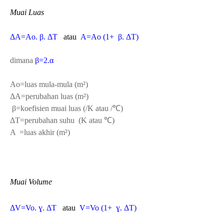
Muai Luas
ΔA=Ao. β.
ΔT
atau
A=Ao (1+
β.
ΔT)
dimana
β=2.
α
Ao=luas mula-mula (m²)
ΔA=perubahan luas
(m²)
β=koefisien muai luas
(/K atau /℃)
ΔT=perubahan suhu
(
K atau ℃)
A =luas akhir
(m²)
Muai Volume
ΔV=Vo. ɣ.
ΔT
atau
V=Vo (1+
ɣ.
ΔT)