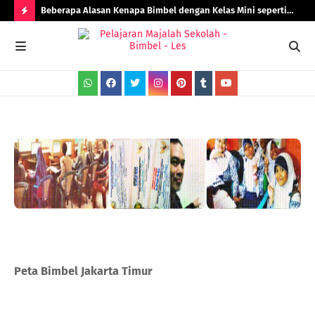
Beberapa Alasan Kenapa Bimbel dengan Kelas Mini seperti
Rad
Bimbel Jakarta Timur Lebih Efektif!
H
O
T
P
O
S
T
S
Peta Bimbel Jakarta Timur