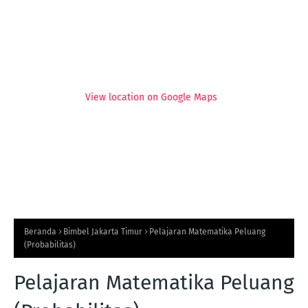
View location on Google Maps
Beranda
Bimbel Jakarta Timur
Pelajaran Matematika Peluang
(Probabilitas)
Pelajaran Matematika Peluang