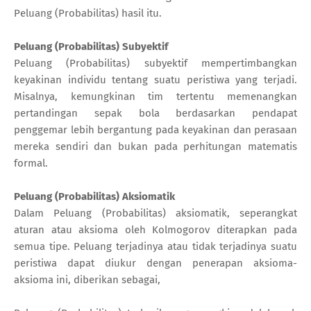
Peluang (Probabilitas) hasil itu.
Peluang (Probabilitas) Subyektif
Peluang (Probabilitas) subyektif mempertimbangkan
keyakinan individu tentang suatu peristiwa yang terjadi.
Misalnya, kemungkinan tim tertentu memenangkan
pertandingan sepak bola berdasarkan pendapat
penggemar lebih bergantung pada keyakinan dan perasaan
mereka sendiri dan bukan pada perhitungan matematis
formal.
Peluang (Probabilitas) Aksiomatik
Dalam Peluang (Probabilitas) aksiomatik, seperangkat
aturan atau aksioma oleh Kolmogorov diterapkan pada
semua tipe. Peluang terjadinya atau tidak terjadinya suatu
peristiwa dapat diukur dengan penerapan aksioma-
aksioma ini, diberikan sebagai,