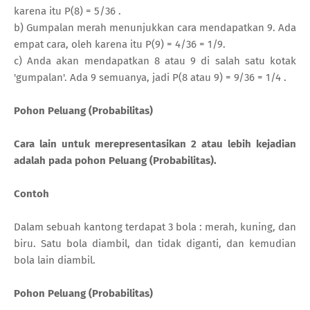
karena itu P(8) = 5/36 .
b) Gumpalan merah menunjukkan cara mendapatkan 9. Ada
empat cara, oleh karena itu P(9) = 4/36 = 1/9.
c) Anda akan mendapatkan 8 atau 9 di salah satu kotak
'gumpalan'. Ada 9 semuanya, jadi P(8 atau 9) = 9/36 = 1/4 .
Pohon Peluang (Probabilitas)
Cara lain untuk merepresentasikan 2 atau lebih kejadian
adalah pada pohon Peluang (Probabilitas).
Contoh
Dalam sebuah kantong terdapat 3 bola : merah, kuning, dan
biru. Satu bola diambil, dan tidak diganti, dan kemudian
bola lain diambil.
Pohon Peluang (Probabilitas)