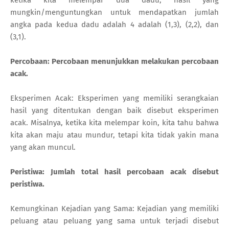
mungkin/menguntungkan untuk mendapatkan jumlah
angka pada kedua dadu adalah 4 adalah (1,3), (2,2), dan
(3,1).
Percobaan: Percobaan menunjukkan melakukan percobaan
acak.
Eksperimen Acak: Eksperimen yang memiliki serangkaian
hasil yang ditentukan dengan baik disebut eksperimen
acak. Misalnya, ketika kita melempar koin, kita tahu bahwa
kita akan maju atau mundur, tetapi kita tidak yakin mana
yang akan muncul.
Peristiwa: Jumlah total hasil percobaan acak disebut
peristiwa.
Kemungkinan Kejadian yang Sama: Kejadian yang memiliki
peluang atau peluang yang sama untuk terjadi disebut