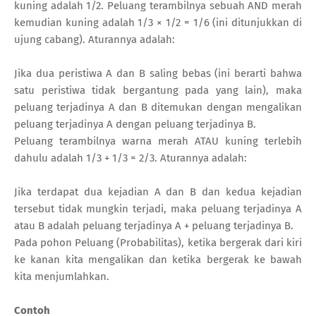
kuning adalah 1/2. Peluang terambilnya sebuah AND merah
kemudian kuning adalah 1/3 × 1/2 = 1/6 (ini ditunjukkan di
ujung cabang). Aturannya adalah:
Jika dua peristiwa A dan B saling bebas (ini berarti bahwa
satu peristiwa tidak bergantung pada yang lain), maka
peluang terjadinya A dan B ditemukan dengan mengalikan
peluang terjadinya A dengan peluang terjadinya B.
Peluang terambilnya warna merah ATAU kuning terlebih
dahulu adalah 1/3 + 1/3 = 2/3. Aturannya adalah:
Jika terdapat dua kejadian A dan B dan kedua kejadian
tersebut tidak mungkin terjadi, maka peluang terjadinya A
atau B adalah peluang terjadinya A + peluang terjadinya B.
Pada pohon Peluang (Probabilitas), ketika bergerak dari kiri
ke kanan kita mengalikan dan ketika bergerak ke bawah
kita menjumlahkan.
Contoh