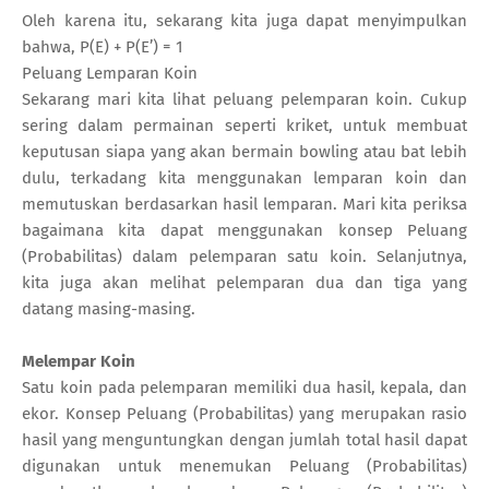
Oleh karena itu, sekarang kita juga dapat menyimpulkan
bahwa, P(E) + P(E’) = 1
Peluang Lemparan Koin
Sekarang mari kita lihat peluang pelemparan koin. Cukup
sering dalam permainan seperti kriket, untuk membuat
keputusan siapa yang akan bermain bowling atau bat lebih
dulu, terkadang kita menggunakan lemparan koin dan
memutuskan berdasarkan hasil lemparan. Mari kita periksa
bagaimana kita dapat menggunakan konsep Peluang
(Probabilitas) dalam pelemparan satu koin. Selanjutnya,
kita juga akan melihat pelemparan dua dan tiga yang
datang masing-masing.
Melempar Koin
Satu koin pada pelemparan memiliki dua hasil, kepala, dan
ekor. Konsep Peluang (Probabilitas) yang merupakan rasio
hasil yang menguntungkan dengan jumlah total hasil dapat
digunakan untuk menemukan Peluang (Probabilitas)