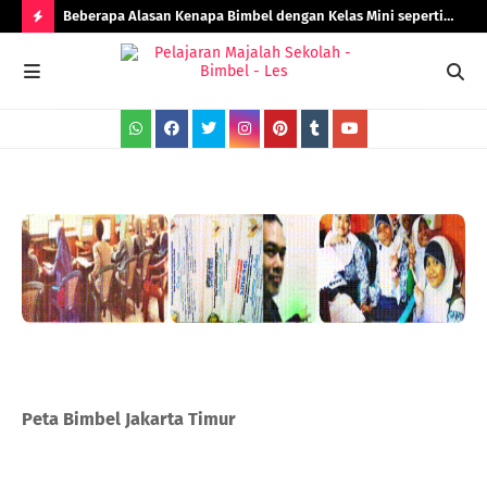
Beberapa Alasan Kenapa Bimbel dengan Kelas Mini seperti
Rad
Bimbel Jakarta Timur Lebih Efektif!
H
O
T
P
O
S
T
S
Peta Bimbel Jakarta Timur