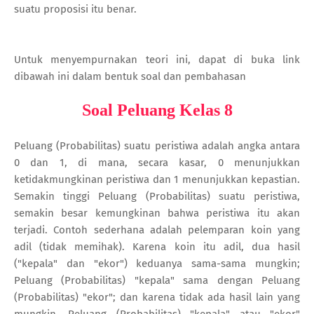
suatu proposisi itu benar.
Untuk menyempurnakan teori ini, dapat di buka link
dibawah ini dalam bentuk soal dan pembahasan
Soal Peluang Kelas 8
Peluang (Probabilitas) suatu peristiwa adalah angka antara
0 dan 1, di mana, secara kasar, 0 menunjukkan
ketidakmungkinan peristiwa dan 1 menunjukkan kepastian.
Semakin tinggi Peluang (Probabilitas) suatu peristiwa,
semakin besar kemungkinan bahwa peristiwa itu akan
terjadi. Contoh sederhana adalah pelemparan koin yang
adil (tidak memihak). Karena koin itu adil, dua hasil
("kepala" dan "ekor") keduanya sama-sama mungkin;
Peluang (Probabilitas) "kepala" sama dengan Peluang
(Probabilitas) "ekor"; dan karena tidak ada hasil lain yang
mungkin, Peluang (Probabilitas) "kepala" atau "ekor"