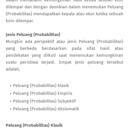
dilempar dan dengan demikian dalam menemukan Peluang
(Probabilitas) mendapatkan kepala atau ekor ketika sebuah
koin dilempar.
Jenis Peluang (Probabilitas)
Mungkin ada perspektif atau jenis Peluang (Probabilitas)
yang berbeda berdasarkan pada sifat hasil atau
pendekatan yang diikuti saat menemukan kemungkinan
suatu peristiwa terjadi. Empat jenis peluang tersebut
adalah,
Peluang (Probabilitas) Klasik
Peluang (Probabilitas) Empiris
Peluang (Probabilitas) Subyektif
Peluang (Probabilitas) Aksiomatik
Peluang (Probabilitas) Klasik