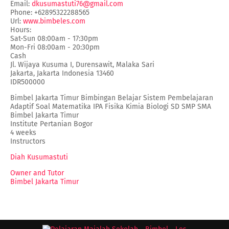
Email:
dkusumastuti76@gmail.com
Phone:
+62895322288565
Url:
www.bimbeles.com
Hours:
Sat-Sun 08:00am - 17:30pm
Mon-Fri 08:00am - 20:30pm
Cash
Jl. Wijaya Kusuma I, Durensawit, Malaka Sari
Jakarta
,
Jakarta Indonesia
13460
IDR500000
Bimbel Jakarta Timur Bimbingan Belajar Sistem Pembelajaran
Adaptif Soal Matematika IPA Fisika Kimia Biologi SD SMP SMA
Bimbel Jakarta Timur
Institute Pertanian Bogor
4 weeks
Instructors
Diah Kusumastuti
Owner and Tutor
Bimbel Jakarta Timur