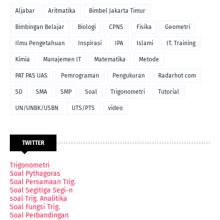
Aljabar
Aritmatika
Bimbel Jakarta Timur
Bimbingan Belajar
Biologi
CPNS
Fisika
Geometri
Ilmu Pengetahuan
Inspirasi
IPA
Islami
IT. Training
Kimia
Manajemen IT
Matematika
Metode
PAT PAS UAS
Pemrograman
Pengukuran
Radarhot com
SD
SMA
SMP
Soal
Trigonometri
Tutorial
UN/UNBK/USBN
UTS/PTS
video
TWITTER
Trigonometri
Soal Pythagoras
Soal Persamaan Trig.
Soal Segitiga Segi-n
soal Trig. Analitika
Soal Fungsi Trig.
Soal Perbandingan