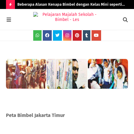
Beberapa Alasan Kenapa Bimbel dengan Kelas Mini seperti
Rad
Bimbel Jakarta Timur Lebih Efektif!
H
O
T
P
O
S
T
S
Peta Bimbel Jakarta Timur