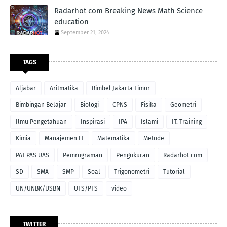
Radarhot com Breaking News Math Science
education
September 21, 2024
TAGS
Aljabar
Aritmatika
Bimbel Jakarta Timur
Bimbingan Belajar
Biologi
CPNS
Fisika
Geometri
Ilmu Pengetahuan
Inspirasi
IPA
Islami
IT. Training
Kimia
Manajemen IT
Matematika
Metode
PAT PAS UAS
Pemrograman
Pengukuran
Radarhot com
SD
SMA
SMP
Soal
Trigonometri
Tutorial
UN/UNBK/USBN
UTS/PTS
video
TWITTER