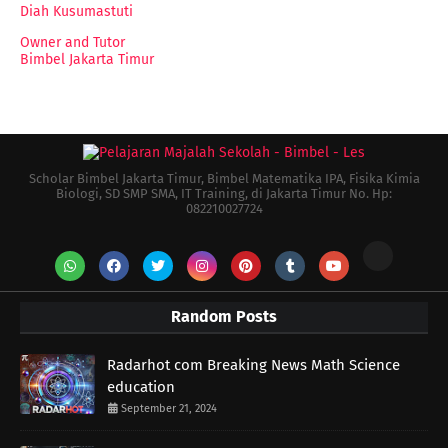
Diah Kusumastuti
Owner and Tutor
Bimbel Jakarta Timur
Scholar Bimbel Jakarta Timur, Bimbel Matematika IPA, Fisika Kimia
Biologi, SD SMP SMA, IT Training, di Jakarta Timur No. Hp:
082210027724
Random Posts
Radarhot com Breaking News Math Science
education
September 21, 2024