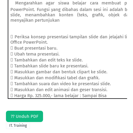
Mengarahkan agar siswa belajar cara membuat prese
PowerPoint. Fungsi yang dibahas dalam sesi ini adalah b
slide, menambahkan konten (teks, grafik, objek da
menyajikan pertunjukan

Periksa konsep presentasi tampilan slide dan jelajahi lin
Office PowerPoint.

Buat presentasi baru.

Ubah tema presentasi.

Tambahkan dan edit teks ke slide.

Tambahkan slide baru ke presentasi.

Masukkan gambar dan bentuk clipart ke slide.

Masukkan dan modifikasi tabel dan grafik.

Tambahkan suara dan video ke presentasi slide.

Masukkan dan edit animasi dan geser transisi.

Harga Rp. 325.000,- lama belajar : Sampai Bisa
?? Unduh PDF
IT. Training