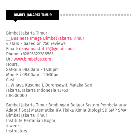
BIMBEL JAKARTA TIMUR
Bimbel Jakarta Timur
4
stars - based on
250
reviews
Email:
dkusumastuti76@gmail.com
Phone:
+62895322288565
Url:
www.bimbeles.com
Hours:
Sat-Sun 08:00am - 17:30pm
Mon-Fri 08:00am - 20:30pm
Cash
Jl. Wijaya Kusuma I, Durensawit, Malaka Sari
Jakarta
,
Jakarta Indonesia
13460
IDR500000
Bimbel Jakarta Timur Bimbingan Belajar Sistem Pembelajaran
Adaptif Soal Matematika IPA Fisika Kimia Biologi SD SMP SMA
Bimbel Jakarta Timur
Institute Pertanian Bogor
4 weeks
Instructors