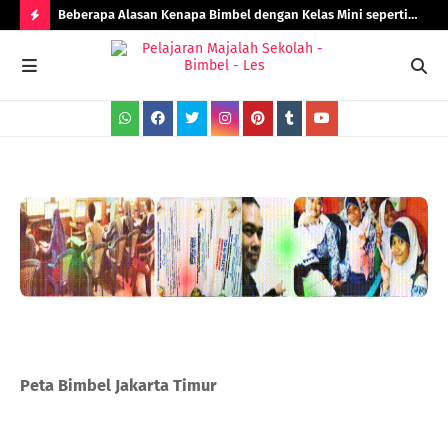
Beberapa Alasan Kenapa Bimbel dengan Kelas Mini seperti
Rad
Bimbel Jakarta Timur Lebih Efektif!
H
O
T
P
O
S
T
S
Peta Bimbel Jakarta Timur