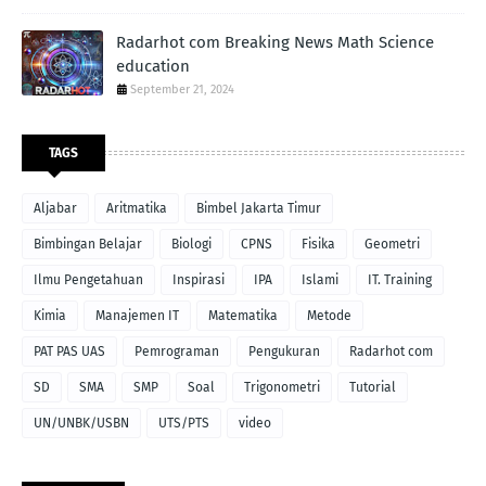
Radarhot com Breaking News Math Science
education
September 21, 2024
TAGS
Aljabar
Aritmatika
Bimbel Jakarta Timur
Bimbingan Belajar
Biologi
CPNS
Fisika
Geometri
Ilmu Pengetahuan
Inspirasi
IPA
Islami
IT. Training
Kimia
Manajemen IT
Matematika
Metode
PAT PAS UAS
Pemrograman
Pengukuran
Radarhot com
SD
SMA
SMP
Soal
Trigonometri
Tutorial
UN/UNBK/USBN
UTS/PTS
video