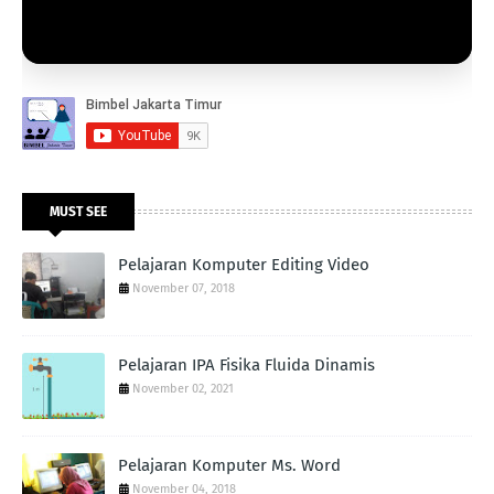
MUST SEE
Pelajaran Komputer Editing Video
November 07, 2018
Pelajaran IPA Fisika Fluida Dinamis
November 02, 2021
Pelajaran Komputer Ms. Word
November 04, 2018